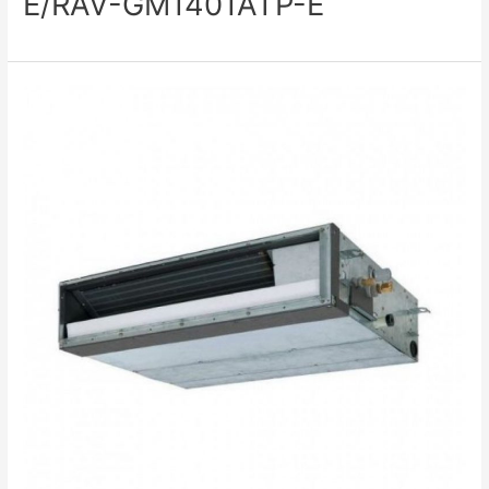
E/RAV-GM1401ATP-E