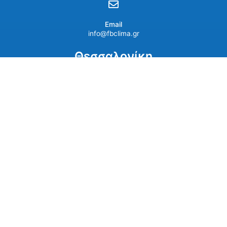
Email
info@fbclima.gr
Θεσσαλονίκη
ΕΥΟΣΜΟΣ ΠΡΟΕΚΤΑΣΗ ΟΛΥΜΠΙΑΔΟΣ 37-39,
Τ.Κ.56224 (άνωθεν περιφερειακού)
Λύσεις
ΞΕΝΟΔΟΧΕΙΑ |
ΚΑΤΑΣΤΗΜΑΤΑ
ΚΑΤΑΛΥΜΑΤΑ