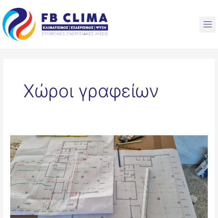
Skip
to
M
content
Χώροι γραφείων