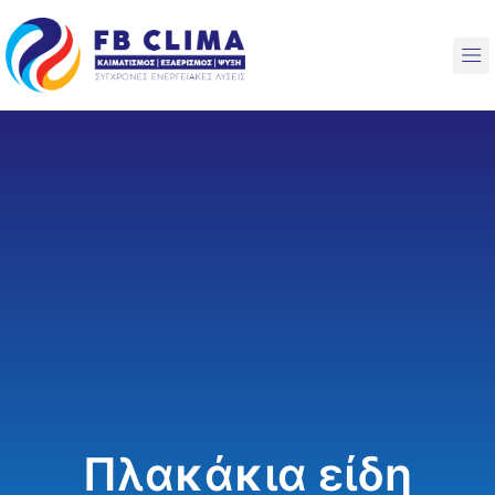
Skip
to
M
content
Πλακάκια είδη