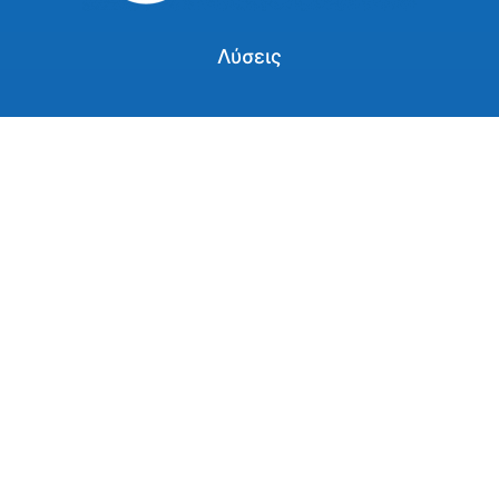
Λύσεις
ΞΕΝΟΔΟΧΕΙΑ |
ΚΑΤΑΣΤΗΜΑΤΑ
ΚΑΤΑΛΥΜΑΤΑ
ΒΙΟΜΗΧΑΝΙΕΣ
ΧΩΡΟΙ ΓΡΑΦΕΙΩΝ
ΤΡΟΦΙΜΩΝ |
ΚΑΤΑΨΥΞΗ
ΠΡΟΙΟΝΤΩΝ
DATA CENTERS |
SERVER ROOMS
ΚΑΤΟΙΚΙΕΣ |
ΣΥΓΚΡΟΤΗΜΑΤΑ
ΔΙΑΜΕΡΙΣΜΑΤΩΝ
Χρήσιμοι σύνδεσμοι
Επικοινωνία